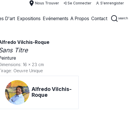
place
Nous Trouver
Se Connecter
S'enrengister
s D'art
Expositions
Evénements
A Propos
Contact
search
Alfredo Vilchis-Roque
Sans Titre
Peinture
Dimensions: 16 x 23 cm
Tirage: Oeuvre Unique
Alfredo Vilchis-
Roque