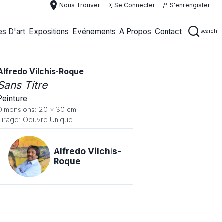
place
Nous Trouver
Se Connecter
S'enrengister
s D'art
Expositions
Evénements
A Propos
Contact
search
Alfredo Vilchis-Roque
Sans Titre
Peinture
Dimensions: 20 x 30 cm
Tirage: Oeuvre Unique
Alfredo Vilchis-
Roque