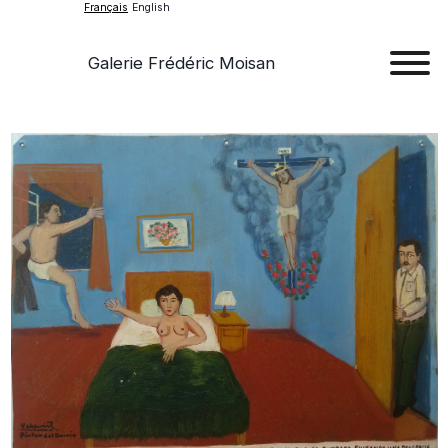
Français
English
Galerie Frédéric Moisan
Art
Œu
D'a
Expos
Evén
A
Pr
Con