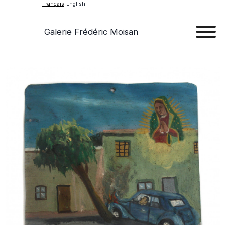
Français
English
Galerie Frédéric Moisan
Art
Œu
D'a
Expos
Evén
A
Pr
Con