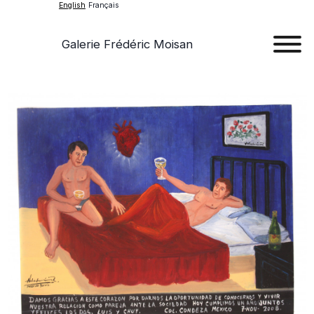
English
Français
Galerie Frédéric Moisan
Art
Art
Exhib
Ev
Ab
Con