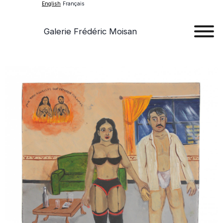
English
Français
Galerie Frédéric Moisan
Art
Art
Exhib
Ev
Ab
Con