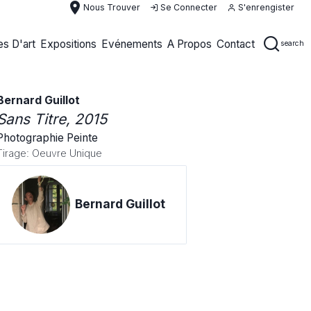
place
Nous Trouver
Se Connecter
S'enrengister
s D'art
Expositions
Evénements
A Propos
Contact
search
Bernard Guillot
Sans Titre
, 2015
Photographie Peinte
Tirage: Oeuvre Unique
Bernard Guillot