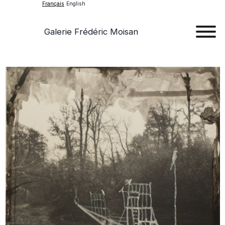
Français
English
Galerie Frédéric Moisan
Art
Œu
D'a
Expos
Evén
A
Pr
Con