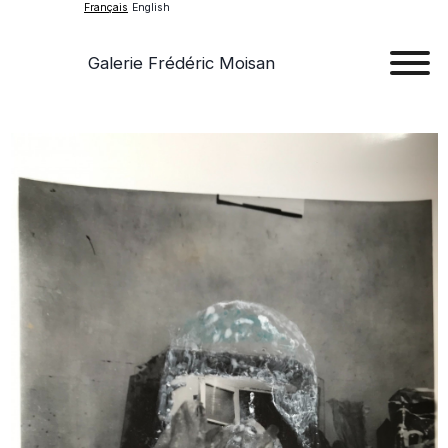
Français
English
Galerie Frédéric Moisan
Art
Œu
D'a
Expos
Evén
A
Pr
Con