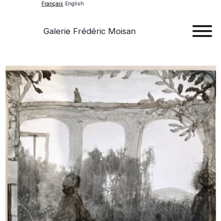
Français
English
Galerie Frédéric Moisan
Art
Œu
D'a
Expos
Evén
A
Pr
Con