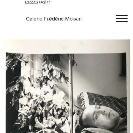
Français
English
Galerie Frédéric Moisan
Art
Œu
D'a
Expos
Evén
A
Pr
Con