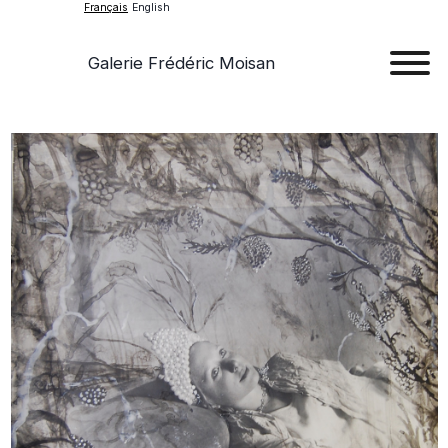
Français
English
Galerie Frédéric Moisan
Art
Œu
D'a
Expos
Evén
A
Pr
Con