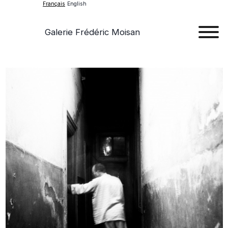
Français
English
Galerie Frédéric Moisan
Art
Œu
D'a
Expos
Evén
A
Pr
Con