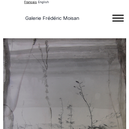
Français
English
Galerie Frédéric Moisan
Art
Œu
D'a
Expos
Evén
A
Pr
Con