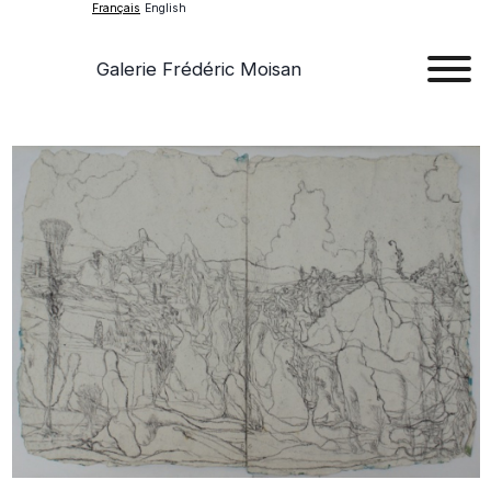
Français
English
Galerie Frédéric Moisan
Art
Œu
D'a
Expos
Evén
A
Pr
Con