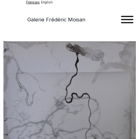
Français
English
Galerie Frédéric Moisan
Art
Œu
D'a
Expos
Evén
A
Pr
Con