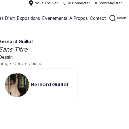
place
Nous Trouver
Se Connecter
S'enrengister
s D'art
Expositions
Evénements
A Propos
Contact
search
Bernard Guillot
Sans Titre
Dessin
Tirage: Oeuvre Unique
Bernard Guillot